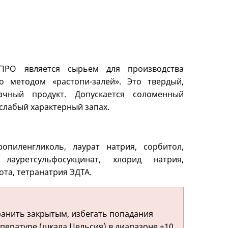
РО является сырьем для производства
о методом «растопи-залей». Это твердый,
ачный продукт. Допускается соломенный
 слабый характерный запах.
ропиленгликоль, лаурат натрия, сорбитол,
 лауретсульфосукцинат, хлорид натрия,
ота, тетранатрия ЭДТА.
ранить закрытым, избегать попадания
пературе (шкала Цельсия) в диапазоне +10