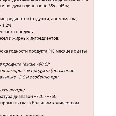
ти воздуха в диапазоне 35% - 45%;
;
ингредиентов (отдушки, аромомасла,
 1,2%;
плавка продукта;
асел и жирных ингредиентов;
ока годности продукта (18 месяцев с даты
 продукта (выше +80 С);
ая заморозка» продукта (остывание
ах ниже +5 С и особенно при
ять внутрь;
тура диапазон +72С - +76С;
з промыть глаза большим количеством
носимость продукта;