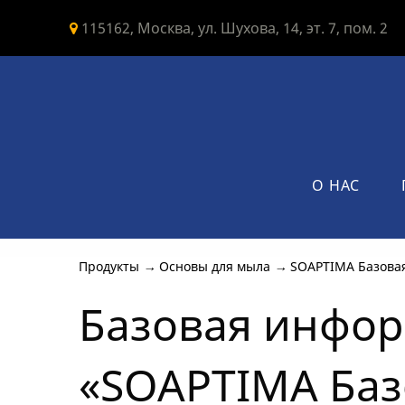
115162, Москва, ул. Шухова, 14, эт. 7, пом. 2
О НАС
Продукты
→
Основы для мыла
→
SOAPTIMA Базова
Базовая инфор
«SOAPTIMA Баз