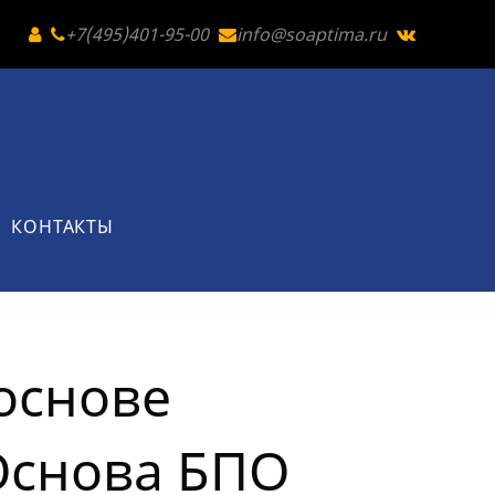
+7(495)401-95-00
info@soaptima.ru
КОНТАКТЫ
основе
Основа БПО